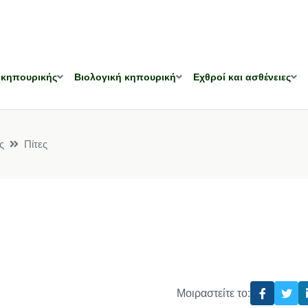
 κηπουρικής
Βιολογική κηπουρική
Εχθροί και ασθένειες
ς
Πίτες
Μοιραστείτε το: