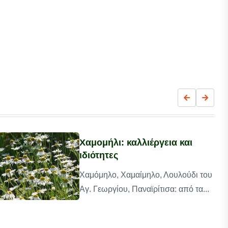
Χαμομήλι: καλλιέργεια και
ιδιότητες
Χαμόμηλο, Χαμαίμηλο, Λουλούδι του
Αγ. Γεωργίου, Παναϊρίτισα: από τα...