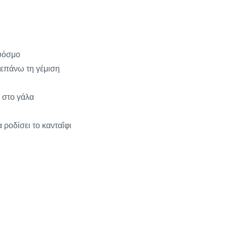
δυόσμο
 επάνω τη γέμιση
 στο γάλα
ροδίσει το κανταΐφι