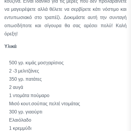
κουζίνα. Είναι ιδανικό για τις μέρες που δεν προλαβαίνετε
να μαγειρέψετε αλλά θέλετε να σερβίρετε κάτι νόστιμο και
εντυπωσιακό στο τραπέζι. Δοκιμάστε αυτή την συνταγή
οπωσδήποτε και σίγουρα θα σας αρέσει πολύ! Καλή
όρεξη!
Υλικά
500 γρ. κιμάς μοσχαρίσιος
2 -3 μελιτζάνες
350 γρ. πατάτες
2 αυγά
1 ντομάτα πούμαρο
Μισό κουτ.σούπας πελτέ ντομάτας
300 γρ. γιαούρτι
Ελαιόλαδο
1 κρεμμύδι