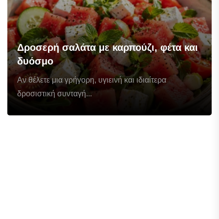
Δροσερή σαλάτα με καρπούζι, φέτα και
δυόσμο
Αν θέλετε μια γρήγορη, υγιεινή και ιδιαίτερα
δροσιστική συνταγή...