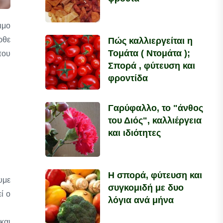
ιμο
ρθε
Πώς καλλιεργείται η
Τομάτα ( Ντομάτα );
που
Σπορά , φύτευση και
φροντίδα
Γαρύφαλλο, το "άνθος
του Διός", καλλιέργεια
και ιδιότητες
Η σπορά, φύτευση και
υμε
συγκομιδή με δυο
ί ο
λόγια ανά μήνα
και