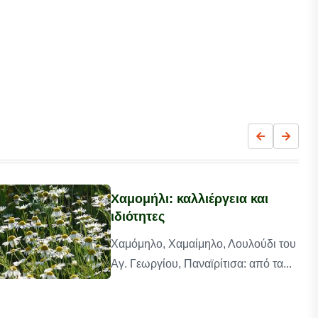
Χαμομήλι: καλλιέργεια και
ιδιότητες
Χαμόμηλο, Χαμαίμηλο, Λουλούδι του
Αγ. Γεωργίου, Παναϊρίτισα: από τα...