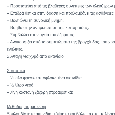
– Προστατεύει από τις βλαβερές συνέπειες των ελεύθερων 
– Επιδρά θετικά στην όραση και προλαμβάνει τις ασθένειε
– Βελτιώνει τη συνολική μνήμη.
– Βοηθά στην αντιμετώπιση της κυτταρίτιδας.
– Συμβάλλει στην υγεία του δέρματος.
– Ανακουφίζει από τα συμπτώματα της βρογχίτιδας, του χρ
ενήλικες.
Συνταγή για χυμό από ακτινίδιο
Συστατικά
– ½ κιλό φρέσκα αποφλοιωμένα ακτινίδια
– ½ λίτρο νερό
– λίγη καστανή ζάχαρη (προαιρετικά)
Μέθοδος παρασκευής
Ξεφλουδίστε τα ακτινίδια, κόψτε τα και βάλτε τα στο μπλέντ