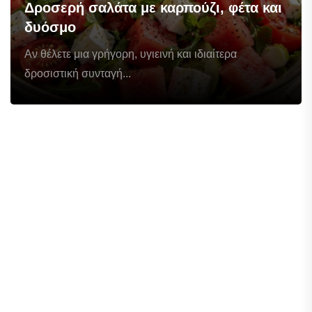
Δροσερή σαλάτα με καρπούζι, φέτα και
δυόσμο
Αν θέλετε μια γρήγορη, υγιεινή και ιδιαίτερα
δροσιστική συνταγή...