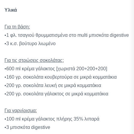
Υλικά
Για τη βάση:
•1 φλ. τσαγιού θρυμματισμένα στο multi μπισκότα digestive
•3 κ.σ. βούτυρο λιωμένο
Για τις στρώσεις σοκολάτας:
•600 ml κρέμα γάλακτος [χωριστά 200+200+200]
•160 γρ. σοκολάτα κουβερτούρα σε μικρά κομματάκια
•200 γρ. σοκολάτα λευκή σε μικρά κομματάκια
•200 γρ. σοκολάτα γάλακτος σε μικρά κομματάκια
Για γαρνίρισμα:
•100 ml κρέμα γάλακτος πλήρης 35% λιπαρά
•3 μπισκότα digestive