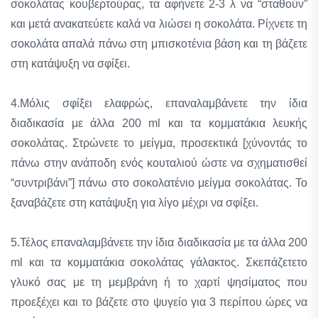
σοκολάτας κουβερτούρας, τα αφήνετε 2-3 λ να “σταθούν”
και μετά ανακατεύετε καλά να λιώσει η σοκολάτα. Ρίχνετε τη
σοκολάτα απαλά πάνω στη μπισκοτένια βάση και τη βάζετε
στη κατάψυξη να σφίξει.
4.Μόλις σφίξει ελαφρώς, επαναλαμβάνετε την ίδια
διαδικασία με άλλα 200 ml και τα κομματάκια λευκής
σοκολάτας. Στρώνετε το μείγμα, προσεκτικά [χύνοντάς το
πάνω στην ανάποδη ενός κουταλιού ώστε να σχηματισθεί
“συντριβάνι”] πάνω στο σοκολατένιο μείγμα σοκολάτας. Το
ξαναβάζετε στη κατάψυξη για λίγο μέχρι να σφίξει.
5.Τέλος επαναλαμβάνετε την ίδια διαδικασία με τα άλλα 200
ml και τα κομματάκια σοκολάτας γάλακτος. Σκεπάζετετο
γλυκό σας με τη μεμβράνη ή το χαρτί ψησίματος που
προεξέχει και το βάζετε στο ψυγείο για 3 περίπου ώρες να