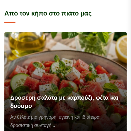
Από τον κήπο στο πιάτο μας
Δροσερή σαλάτα με καρπούζι, φέτα και
δυόσμο
Αν θέλετε μια γρήγορη, υγιεινή και ιδιαίτερα
δροσιστική συνταγή...