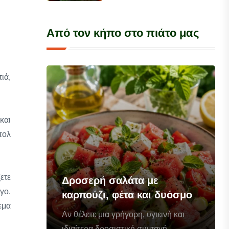
Από τον κήπο στο πιάτο μας
ιά,
και
πολ
ετε
Δροσερή σαλάτα με
γο.
καρπούζι, φέτα και δυόσμο
εμα
Αν θέλετε μια γρήγορη, υγιεινή και
ιδιαίτερα δροσιστική συνταγή...