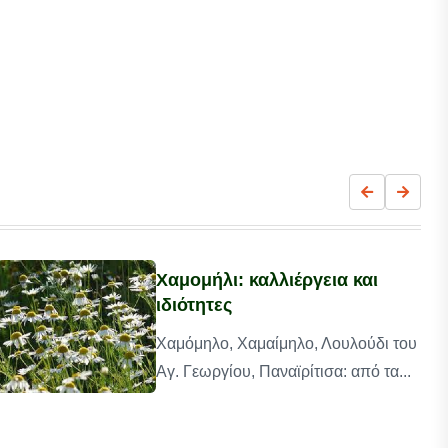
Χαμομήλι: καλλιέργεια και
ιδιότητες
Χαμόμηλο, Χαμαίμηλο, Λουλούδι του
Αγ. Γεωργίου, Παναϊρίτισα: από τα...