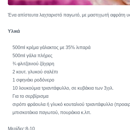
Ένα απίστευτα λαχταριστό παγωτό, με μαστιχωτή αφράτη υφ
Υλικά
500ml κρέμα γάλακτος με 35% λιπαρά
500ml γάλα πλήρες
¾ φλιτζανιού ζάχαρη
2 κουτ. γλυκού σαλέπι
1 σφηνάκι ροδόνερο
10 λουκούμια τριαντάφυλλο, σε κυβάκια των 3χιλ.
Για το σερβίρισμα
σιρόπι φράουλα ή γλυκό κουταλιού τριαντάφυλλο (προαιρ
μπισκοτάκια παγωτού, πουράκια κ.λπ.
Μερίδες:8-10