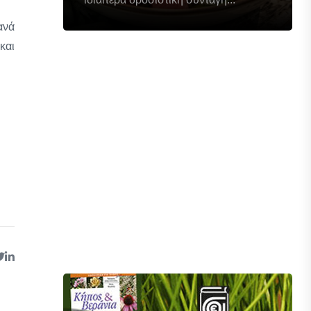
ανά
και