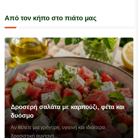
Από τον κήπο στο πιάτο μας
Δροσερή σαλάτα με καρπούζι, φέτα και
δυόσμο
Αν θέλετε μια γρήγορη, υγιεινή και ιδιαίτερα
δροσιστική συνταγή...