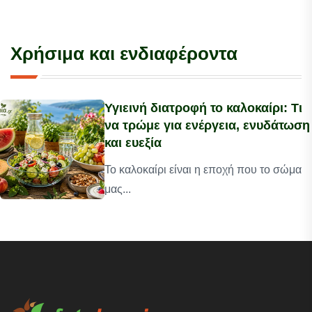
Χρήσιμα και ενδιαφέροντα
Υγιεινή διατροφή το καλοκαίρι: Τι
να τρώμε για ενέργεια, ενυδάτωση
και ευεξία
Το καλοκαίρι είναι η εποχή που το σώμα
μας...