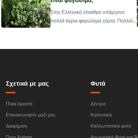
είναι φαγώσιμα;
Στην Ελληνική ύπαιθρο υπάρχουν
πολλά άγρια φαγώσιμα χόρτα. Πολλοί...
Σχετικά με μας
Φυτά
Ποιοί είμαστε
Δέντρα
Επικοινωνήστε μαζί μας
Κηπευτικά
Διαφήμιση
Καλλωπιστικά φυτά
Όροι Χρήσης
Αρωματικά Φυτά και Β