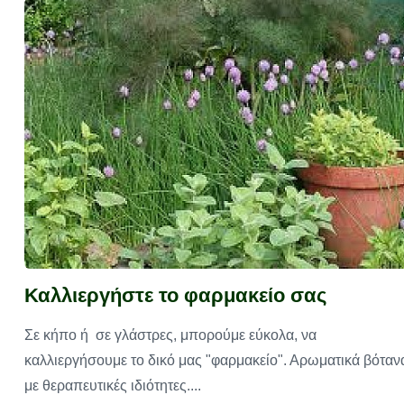
Καλλιεργήστε το φαρμακείο σας
Σε κήπο ή σε γλάστρες, μπορούμε εύκολα, να
καλλιεργήσουμε το δικό μας "φαρμακείο". Αρωματικά βόταν
με θεραπευτικές ιδιότητες....