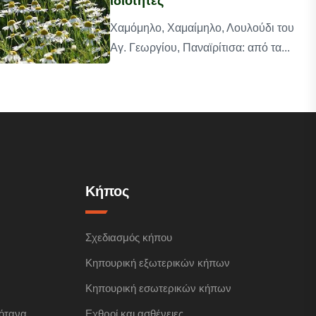
ιδιότητες
Χαμόμηλο, Χαμαίμηλο, Λουλούδι του
Αγ. Γεωργίου, Παναϊρίτισα: από τα...
Κήπος
Σχεδιασμός κήπου
Κηπουρική εξωτερικών κήπων
Κηπουρική εσωτερικών κήπων
ότανα
Εχθροί και ασθένειες