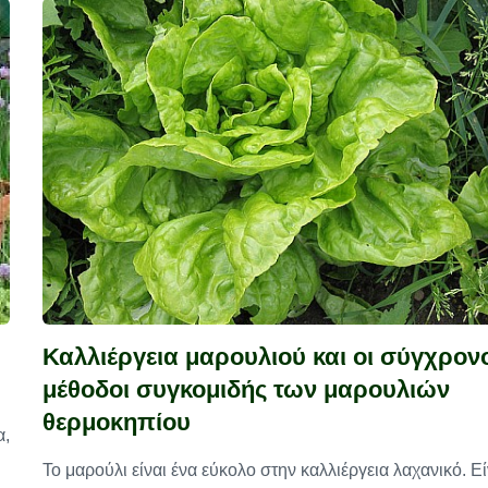
Καλλιέργεια μαρουλιού και οι σύγχρον
μέθοδοι συγκομιδής των μαρουλιών
θερμοκηπίου
α,
Το μαρούλι είναι ένα εύκολο στην καλλιέργεια λαχανικό. Εί