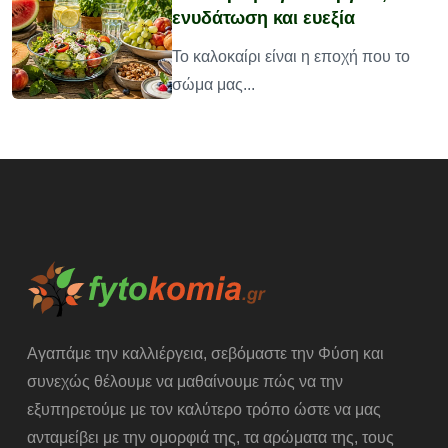
ενυδάτωση και ευεξία
υ
Το καλοκαίρι είναι η εποχή που το
σώμα μας...
Αγαπάμε την καλλιέργεια, σεβόμαστε την Φύση και
συνεχώς θέλουμε να μαθαίνουμε πώς να την
εξυπηρετούμε με τον καλύτερο τρόπο ώστε να μας
ανταμείβει με την ομορφιά της, τα αρώματα της, τους