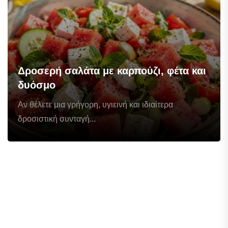
Δροσερή σαλάτα με καρπούζι, φέτα και
δυόσμο
Αν θέλετε μια γρήγορη, υγιεινή και ιδιαίτερα
δροσιστική συνταγή...