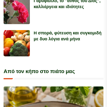
Γαρύφαλλο, το "άνθος του Διός",
καλλιέργεια και ιδιότητες
Η σπορά, φύτευση και συγκομιδή
με δυο λόγια ανά μήνα
Από τον κήπο στο πιάτο μας