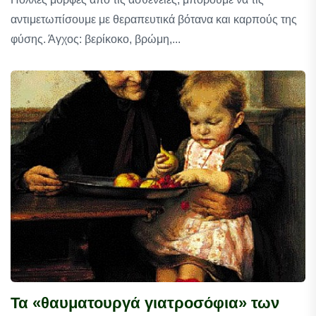
αντιμετωπίσουμε με θεραπευτικά βότανα και καρπούς της
φύσης. Άγχος: βερίκοκο, βρώμη,...
Τα «θαυματουργά γιατροσόφια» των