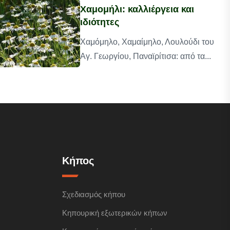
Χαμομήλι: καλλιέργεια και
ιδιότητες
Χαμόμηλο, Χαμαίμηλο, Λουλούδι του
Αγ. Γεωργίου, Παναϊρίτισα: από τα...
Κήπος
Σχεδιασμός κήπου
Κηπουρική εξωτερικών κήπων