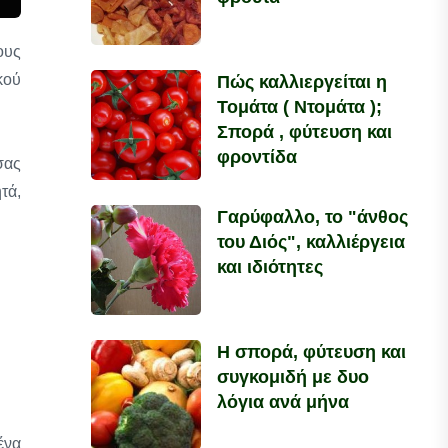
ους
κού
Πώς καλλιεργείται η
Τομάτα ( Ντομάτα );
Σπορά , φύτευση και
φροντίδα
σας
τά,
Γαρύφαλλο, το "άνθος
του Διός", καλλιέργεια
και ιδιότητες
Η σπορά, φύτευση και
συγκομιδή με δυο
λόγια ανά μήνα
ένα