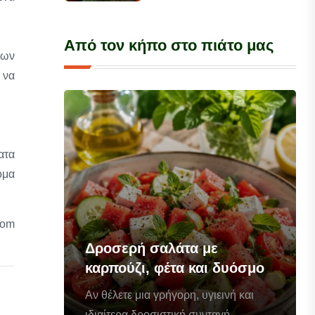
Από τον κήπο στο πιάτο μας
νων
 να
ατα
ομα
com
Δροσερή σαλάτα με
καρπούζι, φέτα και δυόσμο
Αν θέλετε μια γρήγορη, υγιεινή και
ιδιαίτερα δροσιστική συνταγή...