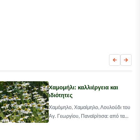
Χαμομήλι: καλλιέργεια και
ιδιότητες
Χαμόμηλο, Χαμαίμηλο, Λουλούδι του
Αγ. Γεωργίου, Παναϊρίτισα: από τα...