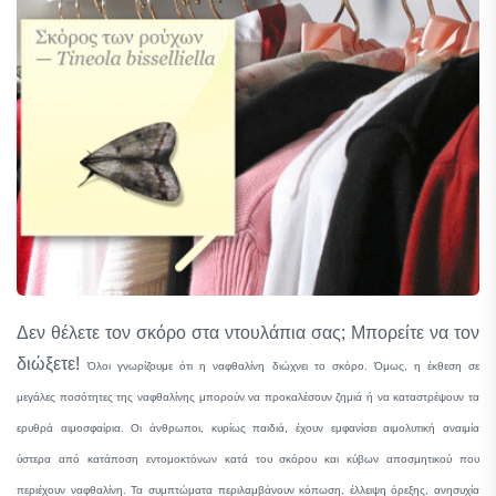
Δεν θέλετε τον σκόρο στα ντουλάπια σας; Μπορείτε να τον
διώξετε!
Όλοι γνωρίζουμε ότι η ναφθαλίνη διώχνει το σκόρο. Όμως, η έκθεση σε
μεγάλες ποσότητες της ναφθαλίνης μπορούν να προκαλέσουν ζημιά ή να καταστρέψουν τα
ερυθρά αιμοσφαίρια. Οι άνθρωποι, κυρίως παιδιά, έχουν εμφανίσει αιμολυτική αναιμία
ύστερα από κατάποση εντομοκτόνων κατά του σκόρου και κύβων αποσμητικού που
περιέχουν ναφθαλίνη. Τα συμπτώματα περιλαμβάνουν κόπωση, έλλειψη όρεξης, ανησυχία