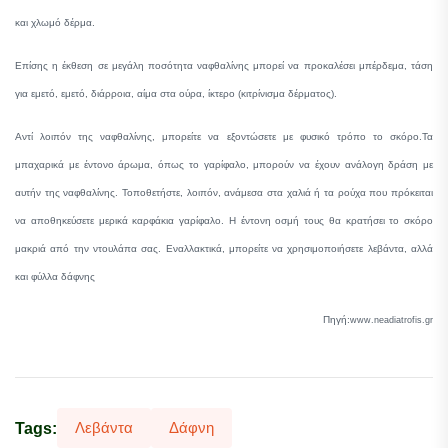
και χλωμό δέρμα.
Επίσης η έκθεση σε μεγάλη ποσότητα ναφθαλίνης μπορεί να προκαλέσει μπέρδεμα, τάση
για εμετό, εμετό, διάρροια, αίμα στα ούρα, ίκτερο (κιτρίνισμα δέρματος).
Αντί λοιπόν της ναφθαλίνης, μπορείτε να εξοντώσετε με φυσικό τρόπο το σκόρο.Τα
μπαχαρικά με έντονο άρωμα, όπως το γαρίφαλο, μπορούν να έχουν ανάλογη δράση με
αυτήν της ναφθαλίνης. Τοποθετήστε, λοιπόν, ανάμεσα στα χαλιά ή τα ρούχα που πρόκειται
να αποθηκεύσετε μερικά καρφάκια γαρίφαλο. Η έντονη οσμή τους θα κρατήσει το σκόρο
μακριά από την ντουλάπα σας. Εναλλακτικά, μπορείτε να χρησιμοποιήσετε λεβάντα, αλλά
και φύλλα δάφνης
Πηγή:
www.neadiatrofis.gr
Λεβάντα
Δάφνη
Tags: