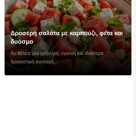
Δροσερή σαλάτα με καρπούζι, φέτα και
δυόσμο
Αν θέλετε μια γρήγορη, υγιεινή και ιδιαίτερα
δροσιστική συνταγή...