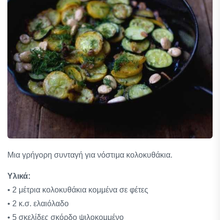
Μια γρήγορη συνταγή για νόστιμα κολοκυθάκια.
Υλικά:
• 2 μέτρια κολοκυθάκια κομμένα σε φέτες
• 2 κ.σ. ελαιόλαδο
• 5 σκελίδες σκόρδο ψιλοκομμένο