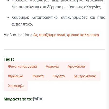
Φράουλα: Αναζωογονητική, μαλακτική και λευκαντική.
Να αποφεύγεται στα δέρματα με τάση στις αλλεργίες.
Χαμομήλι: Καταπραϋντικό, αντικνησμώδες και ήπια
αντισηπτικό.
Διαβάστε επίσης:
Ας φτιάξουμε αγνά, φυσικά καλλυντικά
Tags:
Φυτά και ομορφιά
Λεμονιά
Αμυγδαλιά
Φράουλα
Τομάτα
Καρότο
Δεντρολίβανο
Χαμομήλι
Μοιραστείτε το: