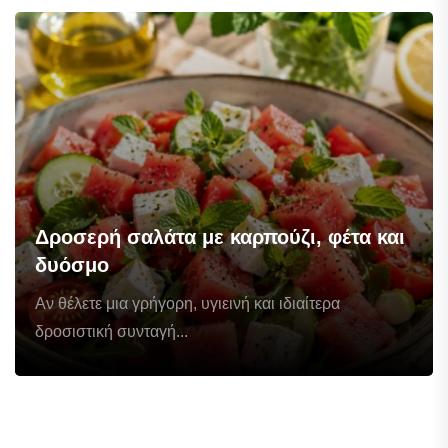
Δροσερή σαλάτα με καρπούζι, φέτα και
δυόσμο
Αν θέλετε μια γρήγορη, υγιεινή και ιδιαίτερα
δροσιστική συνταγή...