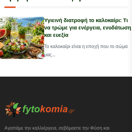
Υγιεινή διατροφή το καλοκαίρι: Τι
να τρώμε για ενέργεια, ενυδάτωση
και ευεξία
Το καλοκαίρι είναι η εποχή που το σώμα
μας...
Αγαπάμε την καλλιέργεια, σεβόμαστε την Φύση και