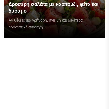
Δροσερή σαλάτα με καρπούζι, φέτα και
δυόσμο
Αν θέλετε μια γρήγορη, υγιεινή και ιδιαίτερα
δροσιστική συνταγή...