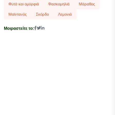
Φυτά και ομορφιά
Φασκομηλιά
Μάραθος
Μαϊντανός
Σκόρδο
Λεμονιά
Μοιραστείτε το: