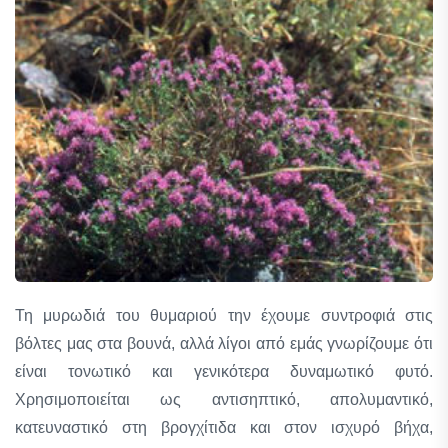
Τη μυρωδιά του θυμαριού την έχουμε συντροφιά στις
βόλτες μας στα βουνά, αλλά λίγοι από εμάς γνωρίζουμε ότι
είναι τονωτικό και γενικότερα δυναμωτικό φυτό.
Χρησιμοποιείται ως αντισηπτικό, απολυμαντικό,
κατευναστικό στη βρογχίτιδα και στον ισχυρό βήχα,