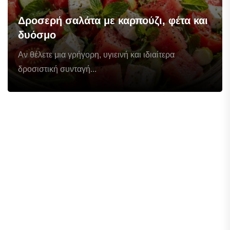
Δροσερή σαλάτα με καρπούζι, φέτα και
δυόσμο
Αν θέλετε μια γρήγορη, υγιεινή και ιδιαίτερα
δροσιστική συνταγή...