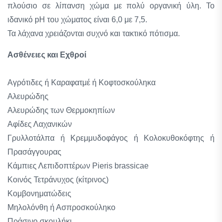
πλούσιο σε λίπανση χώμα με πολύ οργανική ύλη. Το
ιδανικό pH του χώματος είναι 6,0 με 7,5.
Τα λάχανα χρειάζονται συχνό και τακτικό πότισμα.
Ασθένειες και Εχθροί
Αγρότιδες ή Καραφατμέ ή Κοφτοσκούληκα
Αλευρώδης
Αλευρώδης των Θερμοκηπίων
Αφίδες Λαχανικών
Γρυλλοτάλπα ή Κρεμμυδοφάγος ή Κολοκυθοκόφτης ή
Πρασάγγουρας
Κάμπιες Λεπιδοπτέρων Pieris brassicae
Κοινός Τετράνυχος (κίτρινος)
Κομβονηματώδεις
Μηλολόνθη ή Ασπροσκούληκο
Πράσινο σκουλήκι