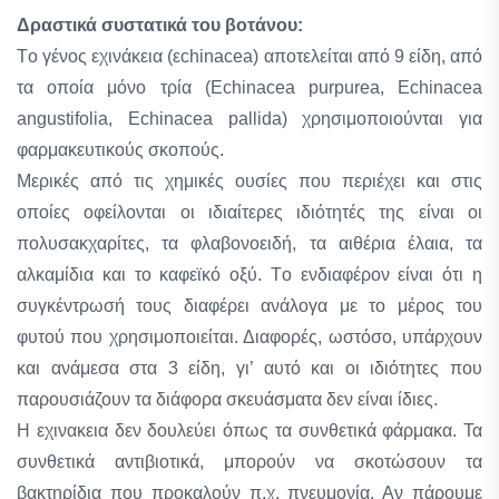
Δραστικά συστατικά του βοτάνου:
Tο γένος εχινάκεια (εchinacea) αποτελείται από 9 είδη, από
τα οποία μόνο τρία (Echinacea purpurea, Echinacea
angustifolia, Echinacea pallida) χρησιμοποιούνται για
φαρμακευτικούς σκοπούς.
Mερικές από τις χημικές ουσίες που περιέχει και στις
οποίες οφείλονται οι ιδιαίτερες ιδιότητές της είναι οι
πολυσακχαρίτες, τα φλαβονοειδή, τα αιθέρια έλαια, τα
αλκαμίδια και το καφεϊκό οξύ. Tο ενδιαφέρον είναι ότι η
συγκέντρωσή τους διαφέρει ανάλογα με το μέρος του
φυτού που χρησιμοποιείται. Διαφορές, ωστόσο, υπάρχουν
και ανάμεσα στα 3 είδη, γι’ αυτό και οι ιδιότητες που
παρουσιάζουν τα διάφορα σκευάσματα δεν είναι ίδιες.
Η εχινακεια δεν δουλεύει όπως τα συνθετικά φάρμακα. Τα
συνθετικά αντιβιοτικά, μπορούν να σκοτώσουν τα
βακτηρίδια που προκαλούν π.χ. πνευμονία. Αν πάρουμε