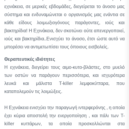
εχινάκεια, σε μερικές εβδομάδες, διεγείρεται το άνοσο μας
σύστημα και ενδυναμώνεται ο οργανισμός μας ενάντια σε
κάθε είδους λοιμωξιογόνους παράγοντες, ιούς και
βακτηρίδια! Η Εχινάκεια, δεν σκοτώνει ούτε απενεργοποιεί,
ιούς και βακτηρίδια..Ενισχύει το άνοσο, έτσι ώστε αυτό να
μπορέσει να αντιμετωπίσει τους όποιους εισβολείς.
Θεραπευτικές ιδιότητες
Η εχινάκεια, διεγείρει τους αιμο-κυτο-βλάστες, στο μυελό
των οστών να παράγουν περισσότερα, και ισχυρότερα
λευκά και μάλιστα T-killer λεμφοκύτταρα, που
καταπολεμούν τις λοιμώξεις.
Η Εχινάκεια ενισχύει την παραγωγή ιντερφερόνης , η οποία
έχει κύρια αποστολή την ενεργοποίηση , και πάλι των T-
killer κυττάρων, τα οποία προσκολλώνται στα