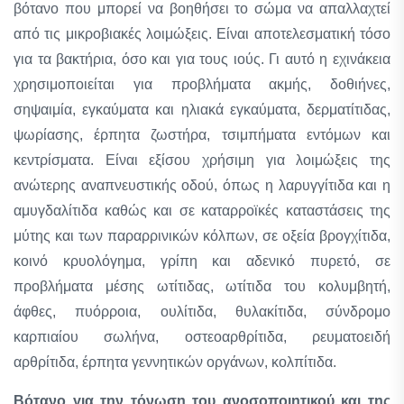
βότανο που μπορεί να βοηθήσει το σώμα να απαλλαχτεί
από τις μικροβιακές λοιμώξεις. Είναι αποτελεσματική τόσο
για τα βακτήρια, όσο και για τους ιούς. Γι αυτό η εχινάκεια
χρησιμοποιείται για προβλήματα ακμής, δοθιήνες,
σηψαιμία, εγκαύματα και ηλιακά εγκαύματα, δερματίτιδας,
ψωρίασης, έρπητα ζωστήρα, τσιμπήματα εντόμων και
κεντρίσματα. Είναι εξίσου χρήσιμη για λοιμώξεις της
ανώτερης αναπνευστικής οδού, όπως η λαρυγγίτιδα και η
αμυγδαλίτιδα καθώς και σε καταρροϊκές καταστάσεις της
μύτης και των παραρρινικών κόλπων, σε οξεία βρογχίτιδα,
κοινό κρυολόγημα, γρίπη και αδενικό πυρετό, σε
προβλήματα μέσης ωτίτιδας, ωτίτιδα του κολυμβητή,
άφθες, πυόρροια, ουλίτιδα, θυλακίτιδα, σύνδρομο
καρπιαίου σωλήνα, οστεοαρθρίτιδα, ρευματοειδή
αρθρίτιδα, έρπητα γεννητικών οργάνων, κολπίτιδα.
Βότανο για την τόνωση του ανοσοποιητικού και της