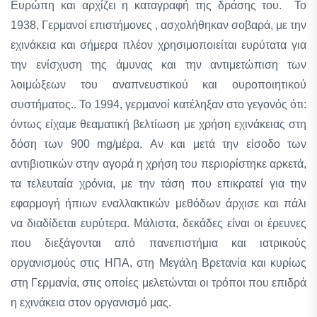
Ευρώπη και αρχίζει η καταγραφή της δράσης του. Το
1938, Γερμανοί επιστήμονες , ασχολήθηκαν σοβαρά, με την
εχινάκεια και σήμερα πλέον χρησιμοποιείται ευρύτατα για
την ενίσχυση της άμυνας και την αντιμετώπιση των
λοιμώξεων του αναπνευστικού και ουροποιητικού
συστήματος.. Το 1994, γερμανοί κατέληξαν στο γεγονός ότι:
όντως είχαμε θεαματική βελτίωση με χρήση εχινάκειας στη
δόση των 900 mg/μέρα. Aν και μετά την είσοδο των
αντιβιοτικών στην αγορά η χρήση του περιορίστηκε αρκετά,
τα τελευταία χρόνια, με την τάση που επικρατεί για την
εφαρμογή ήπιων εναλλακτικών μεθόδων άρχισε και πάλι
να διαδίδεται ευρύτερα. Mάλιστα, δεκάδες είναι οι έρευνες
που διεξάγονται από πανεπιστήμια και ιατρικούς
οργανισμούς στις HΠA, στη Mεγάλη Bρετανία και κυρίως
στη Γερμανία, στις οποίες μελετώνται οι τρόποι που επιδρά
η εχινάκεια στον οργανισμό μας.