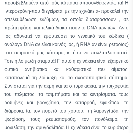
προσβεβλημένα από ιούς κύτταρα αποσυνθέτωντάς τα! Η
ιντερφερόνη-που διεγείρεται με την εχινάκεια- προκαλεί την
απελευθέρωση ενζύμων, τα οποία διαταράσσουν , σε
πρώτη φάση, και τελικά διακόπτουν το DNA των ιών. Αν ο
ιός αδυνατεί να εμφυτεύσει το γενετικό του κώδικα (
ανάλογα DNA αν είναι κοινός ιός, ή RNA αν είναι ρετροϊος)
στα σωματικά μας κύτταρα, κι έτσι να πολλαπλασιαστεί.
Τότε η λοίμωξη σταματά! Γι αυτό η εχινάκεια είναι εξαιρετικό
φυτικό αντιβιοτικό και καθαριστικό του αίματος,
καταπολεμά τη λοίμωξη και το ανοσοποιητικό σύστημα.
Συνίσταται για την ακμή και τα σπυράκιακια, την τριχοφυτία
του πέλματος, τα τσιμπήματα και τα κεντρίσματα. τους
δοθιήνες και βρογχίτιδα, την καταρροή, εφυκίτιδα, τη
διάρροια, ία. τον πυρετό του χόρτου, ,τη λαρυγγίτιδα. την
ψωρίαση, τους ρευματισμούς, τον πονόλαιμο, τη
μονιλίαση, την αμυγδαλίτιδα. Η εχινάκεια είναι το κυριότερο