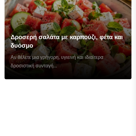
Δροσερή σαλάτα με καρπούζι, φέτα και
δυόσμο
Αν θέλετε μια γρήγορη, υγιεινή και ιδιαίτερα
δροσιστική συνταγή...