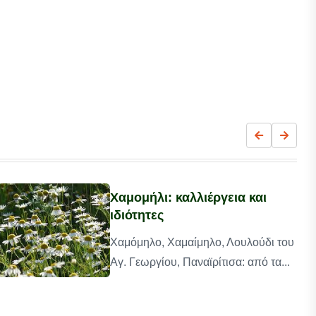
Χαμομήλι: καλλιέργεια και
ιδιότητες
Χαμόμηλο, Χαμαίμηλο, Λουλούδι του
Αγ. Γεωργίου, Παναϊρίτισα: από τα...