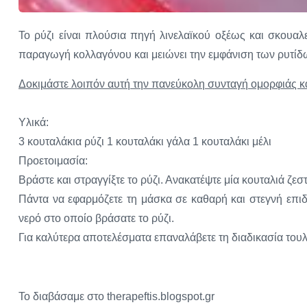
Το ρύζι είναι πλούσια πηγή λινελαϊκού οξέως και σκουαλ
παραγωγή κολλαγόνου και μειώνει την εμφάνιση των ρυτίδων
Δοκιμάστε λοιπόν αυτή την πανεύκολη συνταγή ομορφιάς κα
Υλικά:
3 κουταλάκια ρύζι 1 κουταλάκι γάλα 1 κουταλάκι μέλι
Προετοιμασία:
Βράστε και στραγγίξτε το ρύζι. Ανακατέψτε μία κουταλιά ζεσ
Πάντα να εφαρμόζετε τη μάσκα σε καθαρή και στεγνή επιδ
νερό στο οποίο βράσατε το ρύζι.
Για καλύτερα αποτελέσματα επαναλάβετε τη διαδικασία του
Το διαβάσαμε στο therapeftis.blogspot.gr