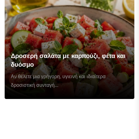
Δροσερή σαλάτα με καρπούζι, φέτα και
δυόσμο
Αν θέλετε μια γρήγορη, υγιεινή και ιδιαίτερα
δροσιστική συνταγή...