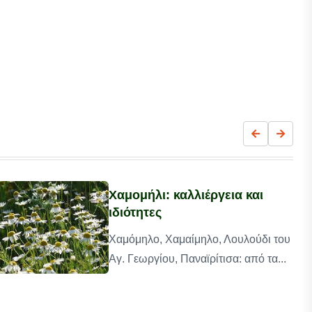
Χαμομήλι: καλλιέργεια και
ιδιότητες
Χαμόμηλο, Χαμαίμηλο, Λουλούδι του
Αγ. Γεωργίου, Παναϊρίτισα: από τα...