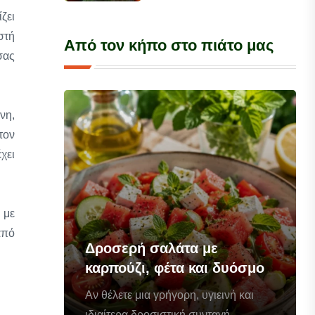
ζει
στή
Από τον κήπο στο πιάτο μας
σας
νη,
τον
χει
 με
από
Δροσερή σαλάτα με
καρπούζι, φέτα και δυόσμο
Αν θέλετε μια γρήγορη, υγιεινή και
ιδιαίτερα δροσιστική συνταγή...