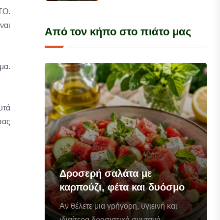
ΤΟ.
ναι
Από τον κήπο στο πιάτο μας
μα.
υτά
σας
Δροσερή σαλάτα με
καρπούζι, φέτα και δυόσμο
Αν θέλετε μια γρήγορη, υγιεινή και
ιδιαίτερα δροσιστική συνταγή...