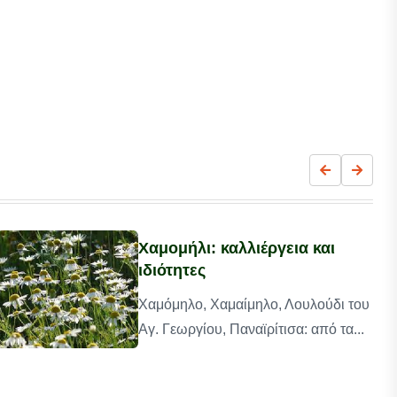
Χαμομήλι: καλλιέργεια και
ιδιότητες
Χαμόμηλο, Χαμαίμηλο, Λουλούδι του
Αγ. Γεωργίου, Παναϊρίτισα: από τα...