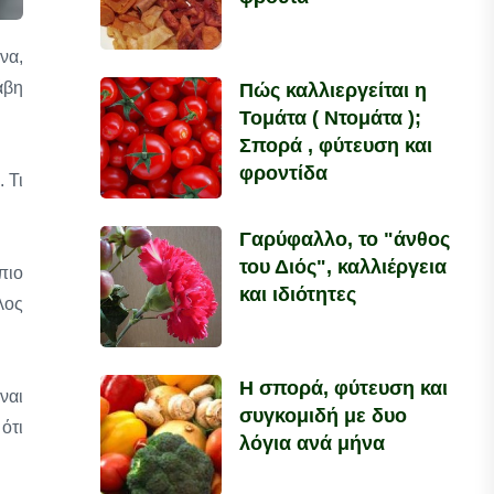
να,
άβη
Πώς καλλιεργείται η
Τομάτα ( Ντομάτα );
Σπορά , φύτευση και
φροντίδα
 Τι
Γαρύφαλλο, το "άνθος
του Διός", καλλιέργεια
πιο
και ιδιότητες
λος
Η σπορά, φύτευση και
ναι
συγκομιδή με δυο
ότι
λόγια ανά μήνα