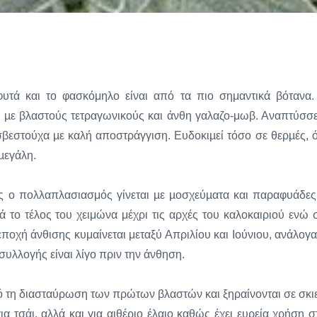
υτά και το φασκόμηλο είναι από τα πιο σημαντικά βότανα.
. µε βλαστούς τετραγωνικούς και άνθη γαλαζο-μωβ. Αναπτύσσε
σβεστούχα µε καλή αποστράγγιση. Ευδοκιµεί τόσο σε θερµές, 
µεγάλη.
ς ο πολλαπλασιασμός γίνεται µε µοσχεύµατα και παραφυάδες
 το τέλος του χειμώνα μέχρι τις αρχές του καλοκαιριού ενώ 
οχή άνθισης κυμαίνεται μεταξύ Απριλίου και Ιούνιου, ανάλογα
συλλογής είναι λίγο πριν την άνθηση.
πό τη διασταύρωση των πρώτων βλαστών και ξηραίνονται σε σκι
ια τσάι, αλλά και για αιθέριο έλαιο καθώς έχει ευρεία χρήση σ