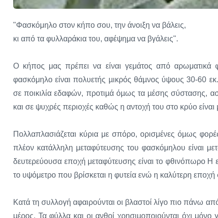
"Φασκόμηλο στον κήπο σου, την άνοιξη να βάλεις,
κι από τα φυλλαράκια του, αφέψημα να βγάλεις".
Ο κήπος μας πρέπει να είναι γεμάτος από αρωματικά φ
φασκόμηλο είναι πολυετής µικρός θάµνος ύψους 30-60 εκ
σε ποικιλία εδαφών, προτιµά όµως τα µέσης σύστασης, α
και σε ψυχρές περιοχές καθώς η αντοχή του στο κρύο είναι 
Πολλαπλασιάζεται κύρια με σπόρο, ορισμένες όµως φορέ
πλέον κατάλληλη μεταφύτευσης του φασκόμηλου είναι μετά
δευτερεύουσα εποχή μεταφύτευσης είναι το φθινόπωρο Η επ
το υψόμετρο που βρίσκεται η φυτεία ενώ η καλύτερη εποχή 
Κατά τη συλλογή αφαιρούνται οι βλαστοί λίγο πιο πάνω α
μέρος. Τα φύλλα και οι ανθοί χρησιμοποιούνται όχι μόνο γ