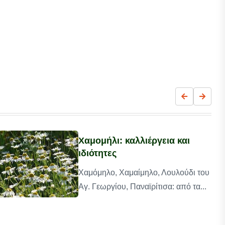
Χαμομήλι: καλλιέργεια και
ιδιότητες
Χαμόμηλο, Χαμαίμηλο, Λουλούδι του
Αγ. Γεωργίου, Παναϊρίτισα: από τα...