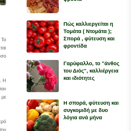
Πώς καλλιεργείται η
Τομάτα ( Ντομάτα );
Σπορά , φύτευση και
 Το
φροντίδα
ται
όσο
Γαρύφαλλο, το "άνθος
του Διός", καλλιέργεια
και ιδιότητες
. Η
σαν
 µε
Η σπορά, φύτευση και
συγκομιδή με δυο
λόγια ανά μήνα
ερό
την