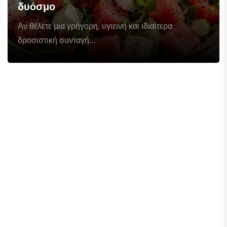
δυόσμο
Αν θέλετε μια γρήγορη, υγιεινή και ιδιαίτερα
δροσιστική συνταγή...