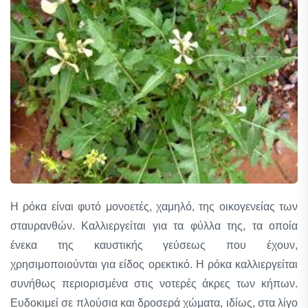
Η ρόκα είναι φυτό μονοετές, χαμηλό, της οικογενείας των
σταυρανθών. Καλλιεργείται για τα φύλλα της, τα οποία
ένεκα της καυστικής γεύσεως που έχουν,
χρησιμοποιούνται για είδος ορεκτικό. Η ρόκα καλλιεργείται
συνήθως περιορισμένα στις νοτερές άκρες των κήπων.
Ευδοκιμεί σε πλούσια και δροσερά χώματα, ιδίως, στα λίγο