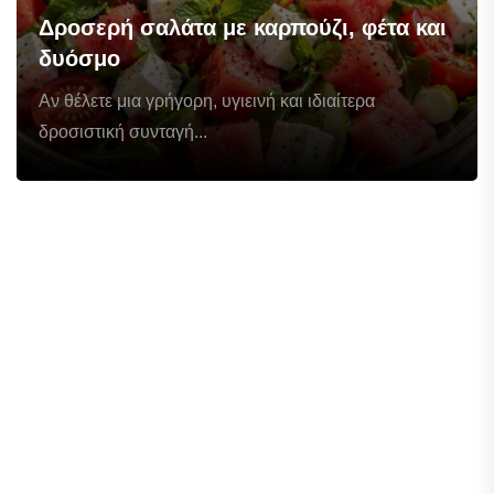
Δροσερή σαλάτα με καρπούζι, φέτα και
δυόσμο
Αν θέλετε μια γρήγορη, υγιεινή και ιδιαίτερα
δροσιστική συνταγή...