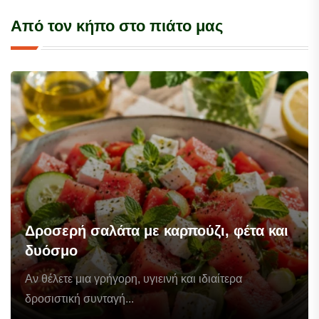
Από τον κήπο στο πιάτο μας
Δροσερή σαλάτα με καρπούζι, φέτα και
δυόσμο
Αν θέλετε μια γρήγορη, υγιεινή και ιδιαίτερα
δροσιστική συνταγή...