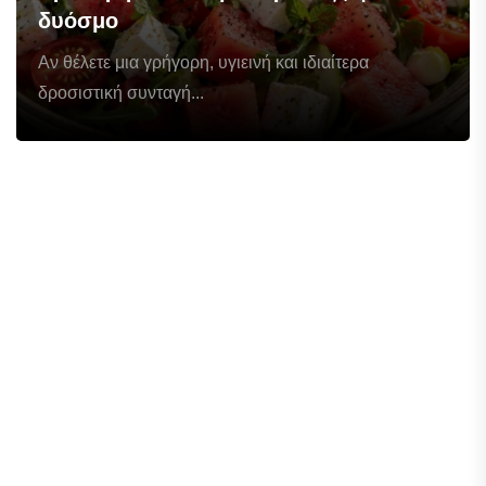
δυόσμο
Αν θέλετε μια γρήγορη, υγιεινή και ιδιαίτερα
δροσιστική συνταγή...