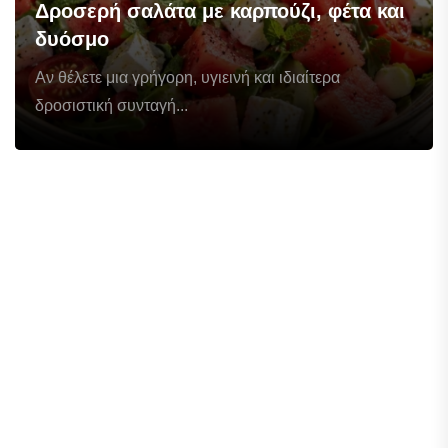
Δροσερή σαλάτα με καρπούζι, φέτα και
δυόσμο
Αν θέλετε μια γρήγορη, υγιεινή και ιδιαίτερα
δροσιστική συνταγή...