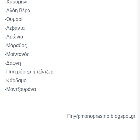
-Χαμομήλι
-Αλόη Βέρα
-Θυμάρι
-Λεβάντα
-Αρώνια
-Μάραθος
-Μαϊντανός
-Δάφνη
-Πιπερόριζα ή τζίντζερ
-Κάρδαμο
-Μαντζουράνα
Πηγή:monoprasino.blogspot.gr