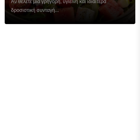
Αν θέλετε μια γρήγορη, υγιεινή και ιδιαίτερα
δροσιστική συνταγή...