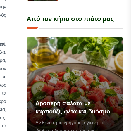
μην
νός
Από τον κήπο στο πιάτο μας
φί,
λά,
ρα,
ουν
 με
θως
 τα
ερο
Δροσερή σαλάτα με
ια,
καρπούζι, φέτα και δυόσμο
υς,
Αν θέλετε μια γρήγορη, υγιεινή και
από
ιδιαίτερα δροσιστική συνταγή...