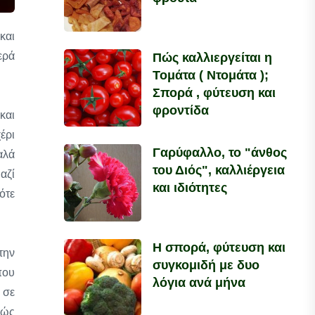
και
ερά
Πώς καλλιεργείται η
Τομάτα ( Ντομάτα );
Σπορά , φύτευση και
φροντίδα
και
έρι
Γαρύφαλλο, το "άνθος
αλά
του Διός", καλλιέργεια
αζί
και ιδιότητες
ότε
Η σπορά, φύτευση και
την
συγκομιδή με δυο
που
λόγια ανά μήνα
 σε
θώς