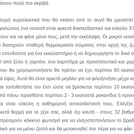
ίσουν πολύ πιο ακριβά.
τιγμή κυριολεκτικά που θα σκάσει από το αυγό θα χρειαστεί
εγαλώσεις ένα νεοσσό είναι αρκετά διασκεδαστικό και εύκολο. Εί
ουν και να φάνε μόνα τους, μετά την εκκόλαψη. Οι μικροί νεοσ
α διατηρούν σταθερή θερμοκρασία σώματος στην αρχή της ζ
α επενδύσετε για ένα εκκολαπτήριο ή να δημιουργήστε το δικό σ
ί από ξύλο ή χαρτόνι, ένα λαμπτήρα με προστατευτικό και μερ
 που θα χρησιμοποιήσετε θα πρέπει να έχει περίπου 60 εκατο
 ύψος. Αυτό θα είναι αρκετά μεγάλο για να φιλοξενήσει μέχρι κα
αι τοποθετήστε τον έτσι ώστε να βρίσκεται περίπου 10 εκατο
πό πάνω προσθέστε περίπου 2 - 3 εκατοστά ροκανίδια ή πριονί
αι είναι εύκολη η καθημερινή αντικατάστασή τους. Ελέγξτε
κετά θερμή για το χέρι σας, αλλά όχι καυτή - στους 32 βαθμ
ι προτιμούν κόκκινο φωτισμό για να ελαχιστοποιήσουν το βραδ
ό για να μείνει ζεστό και θα μετακινηθεί πιο πέρα για να φάει 