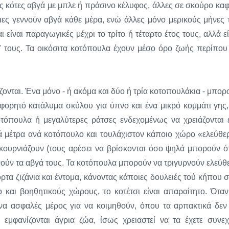
ές κότες αβγά με μπλε ή πράσινο κέλυφος, άλλες σε σκούρο καφ
ιες γεννούν αβγά κάθε μέρα, ενώ άλλες μόνο μερικούς μήνες 
 είναι παραγωγικές μέχρι το τρίτο ή τέταρτο έτος τους, αλλά εί
ά" τους. Τα οικόσιτα κοτόπουλα έχουν μέσο όρο ζωής περίπου
ζονται. Ένα μόνο - ή ακόμα και δύο ή τρία κοτοπουλάκια - μπορ
φορητό κατάλυμα σκύλου για ύπνο και ένα μικρό κομμάτι γης,
οτόπουλα ή μεγαλύτερες ράτσες ενδεχομένως να χρειάζονται 
κά μέτρα ανά κοτόπουλο και τουλάχιστον κάποιο χώρο «ελεύθε
 κουρνιάζουν (τους αρέσει να βρίσκονται όσο ψηλά μπορούν ό
ννούν τα αβγά τους. Τα κοτόπουλα μπορούν να τριγυρνούν ελεύθ
α ζιζάνια και έντομα, κάνοντας κάποιες δουλειές τού κήπου σ
ο και βοηθητικούς χώρους, το κοτέτσι είναι απαραίτητο. Όταν
ένα ασφαλές μέρος για να κοιμηθούν, όπου τα αρπακτικά δεν
εμφανίζονται άγρια ζώα, ίσως χρειαστεί να τα έχετε συνε