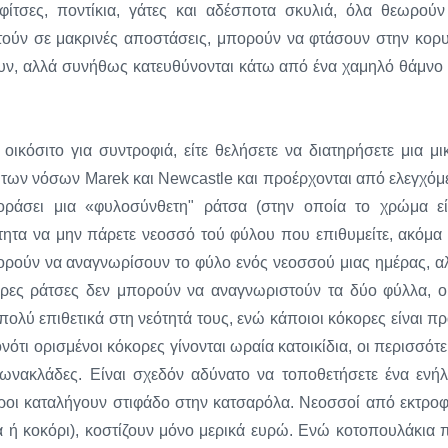
υφίτσες, ποντίκια, γάτες και αδέσποτα σκυλιά, όλα θεωρούν
ετούν σε μακρινές αποστάσεις, μπορούν να φτάσουν στην κορ
ουν, αλλά συνήθως κατευθύνονται κάτω από ένα χαμηλό θάμνο 
ικόσιτο για συντροφιά, είτε θελήσετε να διατηρήσετε μια μι
τά των νόσων Marek και Newcastle και προέρχονται από ελεγχόμ
ράσει μια «φυλοσύνθετη" ράτσα (στην οποία το χρώμα εί
νότητα να μην πάρετε νεοσσό τού φύλου που επιθυμείτε, ακόμα 
μπορούν να αναγνωρίσουν το φύλο ενός νεοσσού μιας ημέρας, α
τερες ράτσες δεν μπορούν να αναγνωριστούν τα δύο φύλλα, ο
ολύ επιθετικά στη νεότητά τους, ενώ κάποιοι κόκορες είναι πρ
ότι ορισμένοι κόκορες γίνονται ωραία κατοικίδια, οι περισσότε
 φωνακλάδες. Είναι σχεδόν αδύνατο να τοποθετήσετε ένα ενήλ
εροι καταλήγουν στιφάδο στην κατσαρόλα. Νεοσσοί από εκτροφ
α ή κοκόρι), κοστίζουν μόνο μερικά ευρώ. Ενώ κοτοπουλάκια 