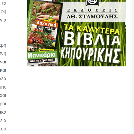
 τα
υφή
για
κρή
ενη
ναι
και
λλά
ύτε
άοι
ροι
ικα
εία
που