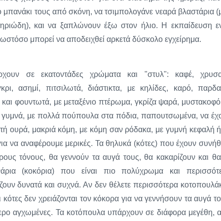
ο μπανάκι τους από σκόνη, να τσιμπολογάνε νεαρά βλαστάρια (
ητηριώδη), και να ξαπλώνουν έξω στον ήλιο. Η εκπαίδευση ε
ί, ωστόσο μπορεί να αποδειχθεί αρκετά δύσκολο εγχείρημα.
χουν σε εκατοντάδες χρώματα και "στυλ": καφέ, χρυσα
κρι, ασημί, πιτσιλωτά, διάστικτα, με κηλίδες, καρό, παρδα
και φουντωτά, με μεταξένιο πτέρωμα, γκρίζα ψαρά, μυστακοφό
α γυμνά, με πολλά πούπουλα στα πόδια, παπουτσωμένα, να έχ
ή ουρά, μακριά κόμη, με κόμη σαν ρόδακα, με γυμνή κεφαλή ή
ια να αναφέρουμε μερικές. Τα θηλυκά (κότες) που έχουν συνή
ους τόνους, θα γεννούν τα αυγά τους, θα κακαρίζουν και θα
νάρια (κοκόρια) που είναι πιο πολύχρωμα και περισσότ
ζουν δυνατά και συχνά. Αν δεν θέλετε περισσότερα κοτοπουλάκ
 κότες δεν χρειάζονται τον κόκορα για να γεννήσουν τα αυγά το
γότερο αγχωμένες. Τα κοτόπουλα υπάρχουν σε διάφορα μεγέθη, 