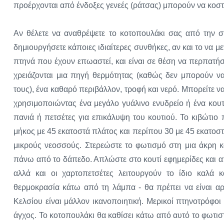
προέρχονται από ένδοξες γενεές (ράτσας) μπορούν να κοστ
Αν θέλετε να αναθρέψετε το κοτοπουλάκι σας από την σ
δημιουργήσετε κάποιες ιδιαίτερες συνθήκες, αν και το να μ
πτηνά που έχουν επωαστεί, και είναι σε θέση να περπατήσ
χρειάζονται μια πηγή θερμότητας (καθώς δεν μπορούν ν
τους), ένα καθαρό περιβάλλον, τροφή και νερό. Μπορείτε ν
χρησιμοποιώντας ένα μεγάλο γυάλινο ενυδρείο ή ένα κουτ
πανιά ή πετσέτες για επικάλυψη του κουτιού. Το κιβώτιο
μήκος με 45 εκατοστά πλάτος και περίπου 30 με 45 εκατοστά
μικρούς νεοσσούς. Στερεώστε το φωτισμό στη μια άκρη κ
πάνω από το δάπεδο. Απλώστε στο κουτί εφημερίδες και α
αλλά και οι χαρτοπετσέτες λειτουργούν το ίδιο καλά κ
θερμοκρασία κάτω από τη λάμπα - θα πρέπει να είναι αρ
Κελσίου είναι μάλλον ικανοποιητική. Μερικοί πτηνοτρόφο
άγχος. Το κοτοπουλάκι θα καθίσει κάτω από αυτό το φωτιστικ