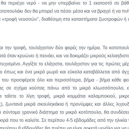
θα περιέχει νερό - να μην υπερβαίνει το 1 εκατοστό σε βάθ
οτοπουλάκι δεν θα μπορεί να πέσει μέσα και να βραχεί ή να πνίγ
τε «τροφή νεοσσών", διαθέσιμη στα καταστήματα ζωοτροφών ή 
αι την τροφή, τουλάχιστον δύο φορές την ημέρα. Το κοτοπουλ
νατά όταν κρυώνει ή πεινάει, και να δοκιμάζει μικρούς κελαηδιστ
τυχισμένο. Αγγίξτε το ελάχιστα, τουλάχιστον για τις πρώτες μέρ
ητο όπως και ένα μικρό μωρό και εύκολα καταβάλλεται από άγχ
 του προσφέρετε όλο και περισσότερα, βήμα - βήμα κάθε φο
σας σε σχήμα κούπας πάνω από το μικρό κλωσσόπουλο, 
ι ταΐστε το λίγη τροφή, μικρά κομμάτια καλαμποκιού, μικρ
, ζωντανά μικρά σκουληκάκια ή προνύμφες και άλλες λιχουδ
λύ σύντομο χρονικό διάστημα το μικρό κοτόπουλο, θα συνδέσει
φορά που το καλείτε. Σε περίπου 4-5 εβδομάδες από την ηλικία 
 περίπου 8 εβδομάδες θα πρέπει να είναι αρκετά μεγάλο για να 