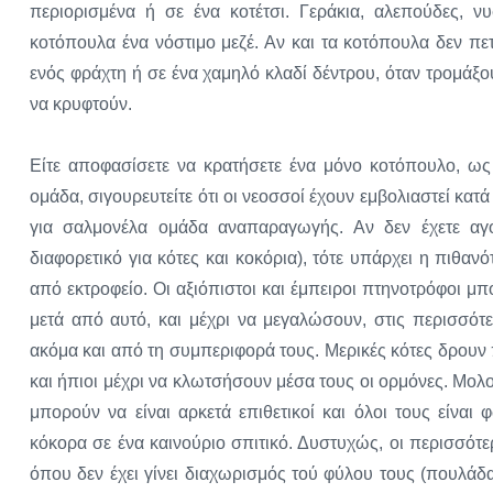
περιορισμένα ή σε ένα κοτέτσι. Γεράκια, αλεπούδες, ν
κοτόπουλα ένα νόστιμο μεζέ. Αν και τα κοτόπουλα δεν π
ενός φράχτη ή σε ένα χαμηλό κλαδί δέντρου, όταν τρομάξ
να κρυφτούν.
Είτε αποφασίσετε να κρατήσετε ένα μόνο κοτόπουλο, ως ο
ομάδα, σιγουρευτείτε ότι οι νεοσσοί έχουν εμβολιαστεί κα
για σαλμονέλα ομάδα αναπαραγωγής. Αν δεν έχετε αγο
διαφορετικό για κότες και κοκόρια), τότε υπάρχει η πιθα
από εκτροφείο. Οι αξιόπιστοι και έμπειροι πτηνοτρόφοι 
μετά από αυτό, και μέχρι να μεγαλώσουν, στις περισσό
ακόμα και από τη συμπεριφορά τους. Μερικές κότες δρουν π
και ήπιοι μέχρι να κλωτσήσουν μέσα τους οι ορμόνες. Μολον
μπορούν να είναι αρκετά επιθετικοί και όλοι τους είναι
κόκορα σε ένα καινούριο σπιτικό. Δυστυχώς, οι περισσότ
όπου δεν έχει γίνει διαχωρισμός τού φύλου τους (πουλάδ