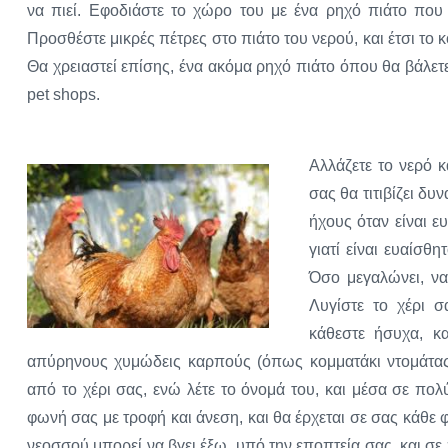
να πιεί. Εφοδιάστε το χώρο του με ένα ρηχό πιάτο που 
Προσθέστε μικρές πέτρες στο πιάτο του νερού, και έτσι το κ
Θα χρειαστεί επίσης, ένα ακόμα ρηχό πιάτο όπου θα βάλε
pet shops.
Αλλάζετε το νερό κ
σας θα τιτιβίζει δυ
ήχους όταν είναι ευ
γιατί είναι ευαίσθ
Όσο μεγαλώνει, να
Λυγίστε το χέρι 
κάθεστε ήσυχα, κα
απύρηνους χυμώδεις καρπούς (όπως κομματάκι ντομάτας)
από το χέρι σας, ενώ λέτε το όνομά του, και μέσα σε πο
φωνή σας με τροφή και άνεση, και θα έρχεται σε σας κάθε 
νεοσσού μπορεί να βγει έξω, υπό την εποπτεία σας, και σε