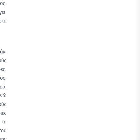
ος.
ει.
στα
άκι
ούς
ες,
ος.
ρά.
ενώ
ούς
ιές
 τη
του
μην