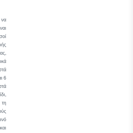
 να
ναι
σοί
ωής
ας,
ικά
στά
ι 6
στά
δι,
 τη
ούς
ινό
και