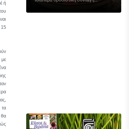
έ ή
του
ναι
 15
ούν
 με
ένα
ρης
ταν
ερα
ας,
 τα
 θα
χώς