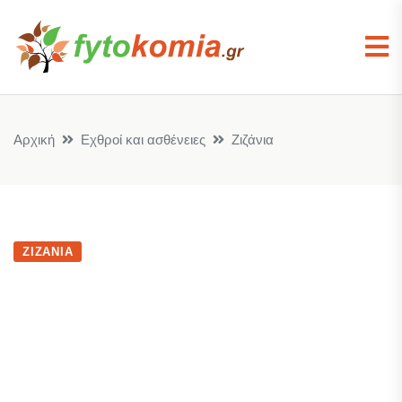
Αρχική
Εχθροί και ασθένειες
Ζιζάνια
ΖΙΖΆΝΙΑ