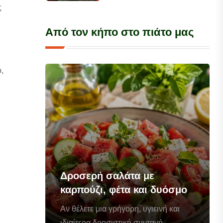
ς
Από τον κήπο στο πιάτο μας
,
Δροσερή σαλάτα με
καρπούζι, φέτα και δυόσμο
Αν θέλετε μια γρήγορη, υγιεινή και
ιδιαίτερα δροσιστική συνταγή...