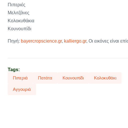
Πιπεριές
Μελιτζάνες
Κολοκυθάκια
Κουνουπίδι
Πηγή:
bayercropscience.gr
,
kalliergo.gr
, Οι εικόνες είναι επ
Tags:
Πιπεριά
Πατάτα
Κουνουπίδι
Κολοκυθάκι
Αγγουριά