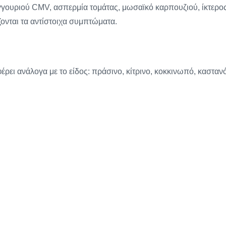
αγγουριού CMV, ασπερμία τομάτας, μωσαϊκό καρπουζιού, ίκτερο
ονται τα αντίστοιχα συμπτώματα.
έρει ανάλογα με το είδος: πράσινο, κίτρινο, κοκκινωπό, καστανό