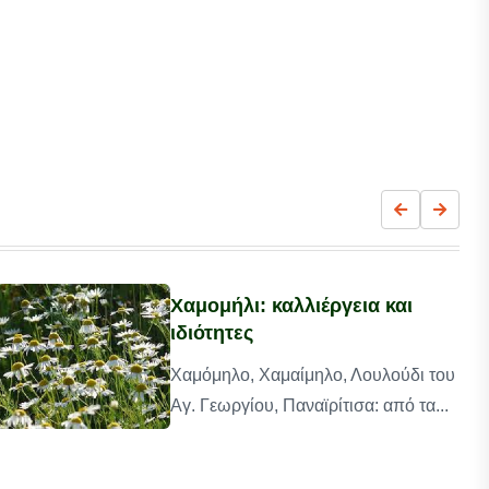
Χαμομήλι: καλλιέργεια και
ιδιότητες
Χαμόμηλο, Χαμαίμηλο, Λουλούδι του
Αγ. Γεωργίου, Παναϊρίτισα: από τα...