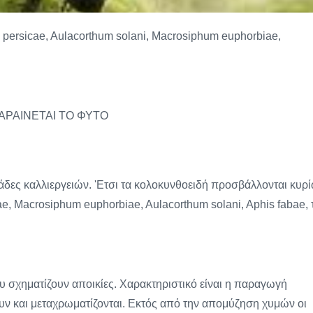
s persicae, Aulacorthum solani, Macrosiphum euphorbiae,
ΑΡΑΙΝΕΤΑΙ ΤΟ ΦΥΤΟ
άδες καλλιεργειών. 'Ετσι τα κολοκυνθοειδή προσβάλλονται κυρ
ae, Macrosiphum euphorbiae, Aulacorthum solani, Aphis fabae, 
 σχηματίζουν αποικίες. Χαρακτηριστικό είναι η παραγωγή
υν και μεταχρωματίζονται. Εκτός από την απομύζηση χυμών οι