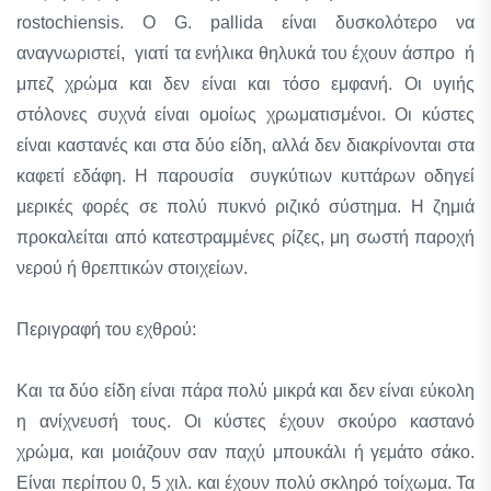
rostochiensis. Ο G. pallida είναι δυσκολότερο να
αναγνωριστεί, γιατί τα ενήλικα θηλυκά του έχουν άσπρο ή
μπεζ χρώμα και δεν είναι και τόσο εμφανή. Οι υγιής
στόλονες συχνά είναι ομοίως χρωματισμένοι. Οι κύστες
είναι καστανές και στα δύο είδη, αλλά δεν διακρίνονται στα
καφετί εδάφη. Η παρουσία συγκύτιων κυττάρων οδηγεί
μερικές φορές σε πολύ πυκνό ριζικό σύστημα. Η ζημιά
προκαλείται από κατεστραμμένες ρίζες, μη σωστή παροχή
νερού ή θρεπτικών στοιχείων.
Περιγραφή του εχθρού:
Και τα δύο είδη είναι πάρα πολύ μικρά και δεν είναι εύκολη
η ανίχνευσή τους. Οι κύστες έχουν σκούρο καστανό
χρώμα, και μοιάζουν σαν παχύ μπουκάλι ή γεμάτο σάκο.
Είναι περίπου 0, 5 χιλ. και έχουν πολύ σκληρό τοίχωμα. Τα