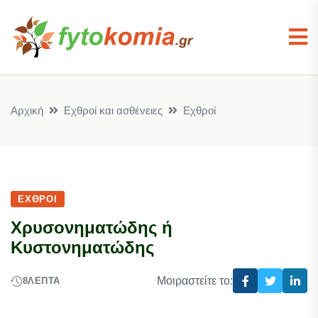
Αρχική
Εχθροί και ασθένειες
Εχθροί
ΕΧΘΡΟΊ
Χρυσονηματώδης ή
Κυστονηματώδης
Μοιραστείτε το:
8
ΛΕΠΤΆ