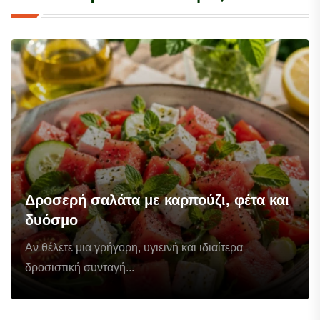
Δροσερή σαλάτα με καρπούζι, φέτα και
δυόσμο
Αν θέλετε μια γρήγορη, υγιεινή και ιδιαίτερα
δροσιστική συνταγή...