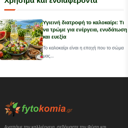
Χρήσιμα και ενδιαφέροντα
Υγιεινή διατροφή το καλοκαίρι: Τι
να τρώμε για ενέργεια, ενυδάτωση
και ευεξία
Το καλοκαίρι είναι η εποχή που το σώμα
μας...
Αγαπάμε την καλλιέργεια, σεβόμαστε την Φύση και