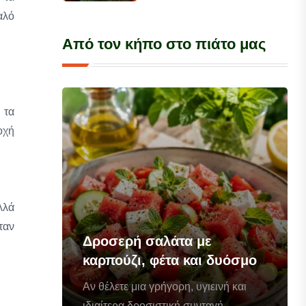
αλό
Από τον κήπο στο πιάτο μας
 τα
οχή
λλά
ταν
Δροσερή σαλάτα με
καρπούζι, φέτα και δυόσμο
Αν θέλετε μια γρήγορη, υγιεινή και
ιδιαίτερα δροσιστική συνταγή...