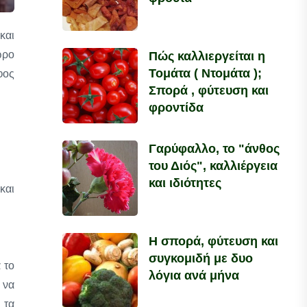
και
ωρο
Πώς καλλιεργείται η
Τομάτα ( Ντομάτα );
φος
Σπορά , φύτευση και
φροντίδα
Γαρύφαλλο, το "άνθος
του Διός", καλλιέργεια
και ιδιότητες
και
Η σπορά, φύτευση και
συγκομιδή με δυο
 το
λόγια ανά μήνα
 να
 τα