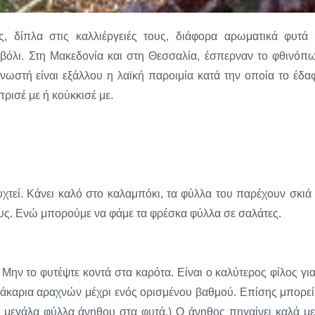
ς, δίπλα στις καλλιέργειές τους, διάφορα αρωματικά φυτά 
ιβόλι. Στη Μακεδονία και στη Θεσσαλία, έσπερναν το φθινόπ
Γνωστή είναι εξάλλου η λαϊκή παροιμία κατά την οποία το έδα
πρισέ με ή κούκκισέ με.
υχτεί. Κάνει καλό στο καλαμπόκι, τα φύλλα του παρέχουν σκιά 
ους. Ενώ μπορούμε να φάμε τα φρέσκα φύλλα σε σαλάτες.
 Μην το φυτέψτε κοντά στα καρότα. Είναι ο καλύτερος φίλος για
α άκαρια αραχνών μέχρι ενός ορισμένου βαθμού. Επίσης μπορεί
ά μεγάλα φύλλα άνηθου στα φυτά.) Ο άνηθος πηγαίνει καλά με