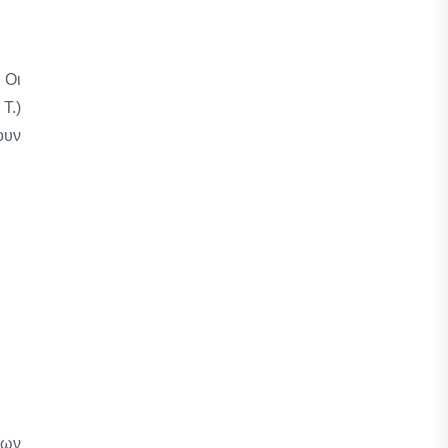
 Οι
Τ.)
ουν
λων