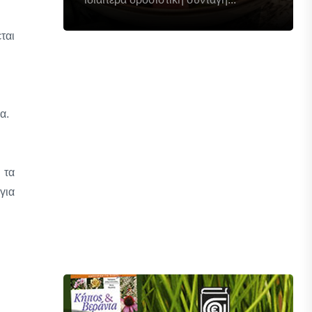
ται
α.
 τα
για