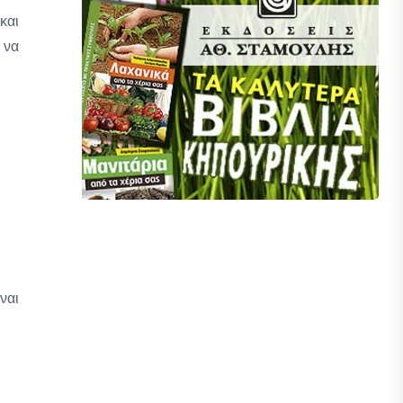
και
 να
ναι