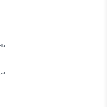
.
lla
νει