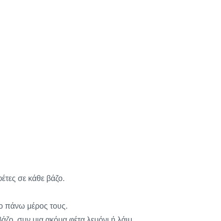
φέτες σε κάθε βάζο.
το πάνω μέρος τους.
άζο, συν μια ακόμα φέτα λεμόνι ή λάιμ.