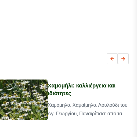
Χαμομήλι: καλλιέργεια και
ιδιότητες
Χαμόμηλο, Χαμαίμηλο, Λουλούδι του
Αγ. Γεωργίου, Παναϊρίτισα: από τα...