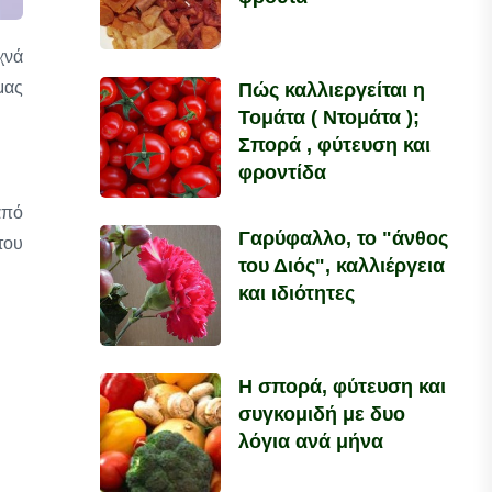
χνά
μας
Πώς καλλιεργείται η
Τομάτα ( Ντομάτα );
Σπορά , φύτευση και
φροντίδα
από
Γαρύφαλλο, το "άνθος
του
του Διός", καλλιέργεια
και ιδιότητες
Η σπορά, φύτευση και
συγκομιδή με δυο
λόγια ανά μήνα