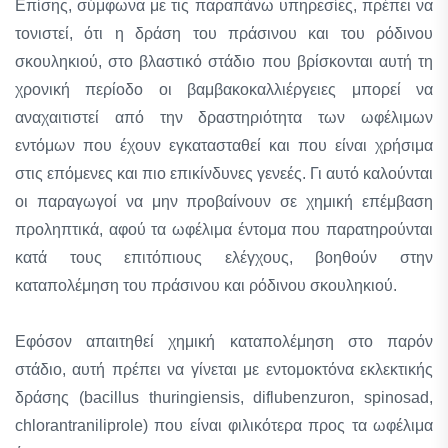
Επίσης, σύμφωνα με τις παραπάνω υπηρεσίες, πρέπει να
τονιστεί, ότι η δράση του πράσινου και του ρόδινου
σκουληκιού, στο βλαστικό στάδιο που βρίσκονται αυτή τη
χρονική περίοδο οι βαμβακοκαλλιέργειες μπορεί να
αναχαιτιστεί από την δραστηριότητα των ωφέλιμων
εντόμων που έχουν εγκατασταθεί και που είναι χρήσιμα
στις επόμενες και πιο επικίνδυνες γενεές. Γι αυτό καλούνται
οι παραγωγοί να μην προβαίνουν σε χημική επέμβαση
προληπτικά, αφού τα ωφέλιμα έντομα που παρατηρούνται
κατά τους επιτόπιους ελέγχους, βοηθούν στην
καταπολέμηση του πράσινου και ρόδινου σκουληκιού.
Εφόσον απαιτηθεί χημική καταπολέμηση στο παρόν
στάδιο, αυτή πρέπει να γίνεται με εντομοκτόνα εκλεκτικής
δράσης (bacillus thuringiensis, diflubenzuron, spinosad,
chlorantraniliprole) που είναι φιλικότερα προς τα ωφέλιμα