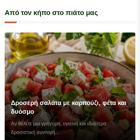
Από τον κήπο στο πιάτο μας
Δροσερή σαλάτα με καρπούζι, φέτα και
δυόσμο
Αν θέλετε μια γρήγορη, υγιεινή και ιδιαίτερα
δροσιστική συνταγή...