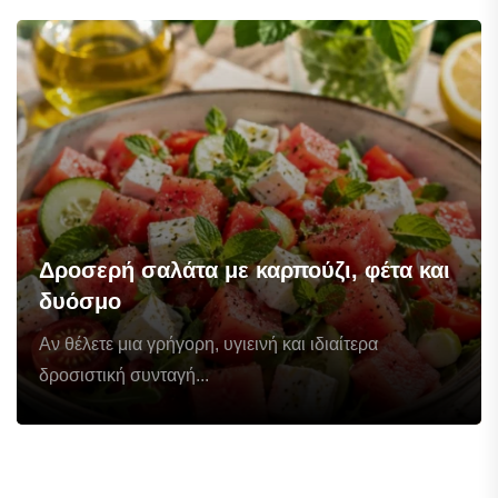
Δροσερή σαλάτα με καρπούζι, φέτα και
δυόσμο
Αν θέλετε μια γρήγορη, υγιεινή και ιδιαίτερα
δροσιστική συνταγή...