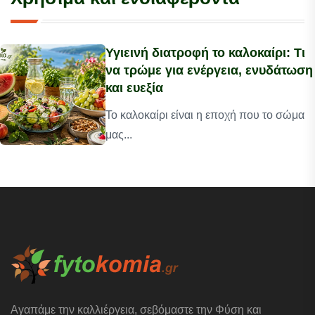
Υγιεινή διατροφή το καλοκαίρι: Τι
να τρώμε για ενέργεια, ενυδάτωση
και ευεξία
Το καλοκαίρι είναι η εποχή που το σώμα
μας...
Αγαπάμε την καλλιέργεια, σεβόμαστε την Φύση και