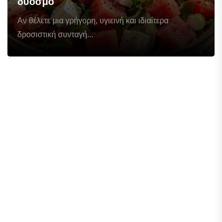
δυόσμο
Αν θέλετε μια γρήγορη, υγιεινή και ιδιαίτερα
δροσιστική συνταγή...