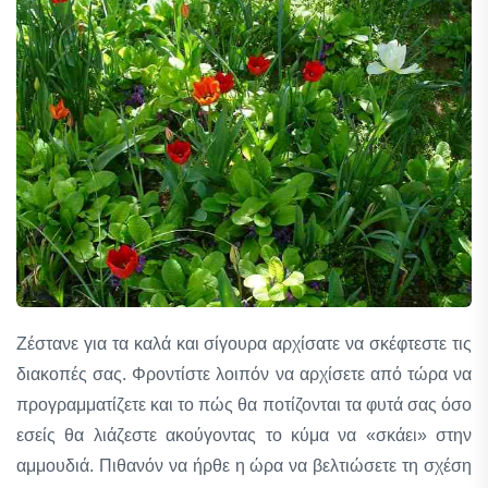
Ζέστανε για τα καλά και σίγουρα αρχίσατε να σκέφτεστε τις
διακοπές σας. Φροντίστε λοιπόν να αρχίσετε από τώρα να
προγραμματίζετε και το πώς θα ποτίζονται τα φυτά σας όσο
εσείς θα λιάζεστε ακούγοντας το κύμα να «σκάει» στην
αμμουδιά. Πιθανόν να ήρθε η ώρα να βελτιώσετε τη σχέση