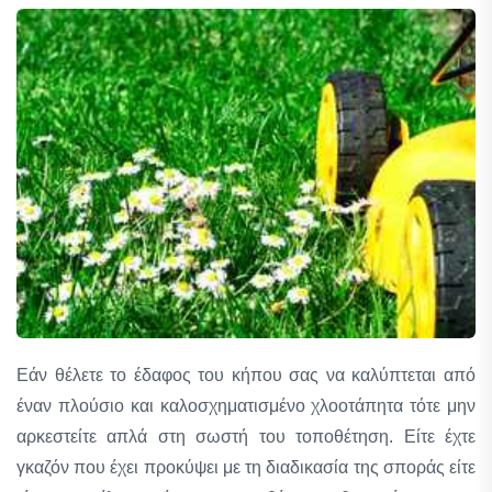
Εάν θέλετε το έδαφος του κήπου σας να καλύπτεται από
έναν πλούσιο και καλοσχηματισμένο χλοοτάπητα τότε μην
αρκεστείτε απλά στη σωστή του τοποθέτηση. Είτε έχτε
γκαζόν που έχει προκύψει με τη διαδικασία της σποράς είτε