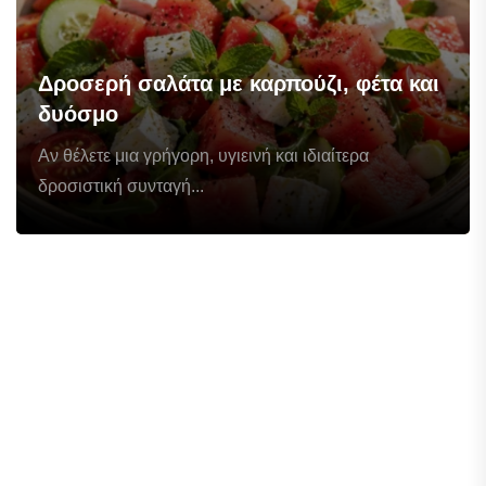
Δροσερή σαλάτα με καρπούζι, φέτα και
δυόσμο
Αν θέλετε μια γρήγορη, υγιεινή και ιδιαίτερα
δροσιστική συνταγή...