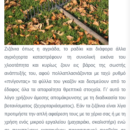
Ζιζάνια όπως η αγριάδα, το ραδίκι και διάφορα άλλα
αγριόχορτα καταστρέφουν τη συνολική εικόνα του
χλοοτάπητα και κυρίως ζουν εις βάρος της σωστής
ανάπτυξής του, αφού πολλαπλασιάζονται με ταχύ ρυθμό
«πνίγοντας» τα φύλλα του γκαζόν και δεσμεύουν από το
έδαφος όλα τα απαραίτητα θρεπτικά στοιχεία. Γι’ αυτό το
λόγο χρήζουν άμεσης απομάκρυνσης με τη διαδικασία του
βοτανίσματος (ξεχορταριάσματος). Εάν τα ζιζάνια είναι λίγα
προτιμήστε την απλή αφαίρεση τους με τα χέρια σας ή με τη
χρήση ενός μικρού εργαλείου (μαχαιράκι, σκαλιστήρι) ενώ