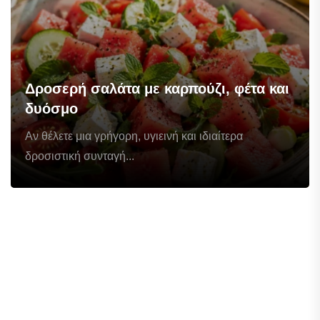
Δροσερή σαλάτα με καρπούζι, φέτα και
δυόσμο
Αν θέλετε μια γρήγορη, υγιεινή και ιδιαίτερα
δροσιστική συνταγή...